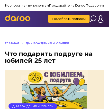
Перейти
Корпоративным клиентам
Продавайте на Daroo
Подарочные 
к
содержанию
Подобрать подарки
ГЛАВНАЯ
»
ДНИ РОЖДЕНИЯ И ЮБИЛЕИ
Что подарить подруге на
юбилей 25 лет
ДНИ РОЖДЕНИЯ И ЮБИЛЕИ