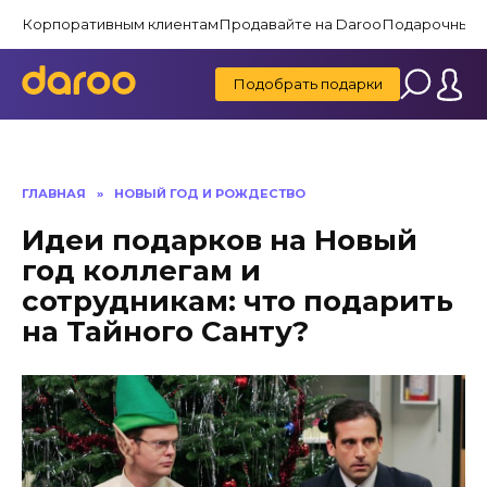
Перейти
Корпоративным клиентам
Продавайте на Daroo
Подарочные 
к
содержанию
Подобрать подарки
ГЛАВНАЯ
»
НОВЫЙ ГОД И РОЖДЕСТВО
Идеи подарков на Новый
год коллегам и
сотрудникам: что подарить
на Тайного Санту?