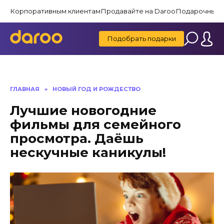
Перейти
Корпоративным клиентам
Продавайте на Daroo
Подарочные 
к
содержанию
Подобрать подарки
ГЛАВНАЯ
»
НОВЫЙ ГОД И РОЖДЕСТВО
Лучшие новогодние
фильмы для семейного
просмотра. Даёшь
нескучные каникулы!