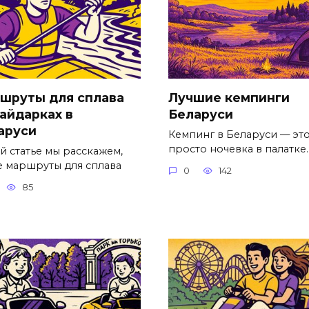
шруты для сплава
Лучшие кемпинги
байдарках в
Беларуси
аруси
Кемпинг в Беларуси — это
просто ночевка в палатке.
й статье мы расскажем,
е маршруты для сплава
0
142
85