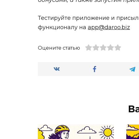
бонусами, а также запустим прил
Тестируйте приложение и присыла
функционалу на
app@daroo.biz
Оцените статью
В