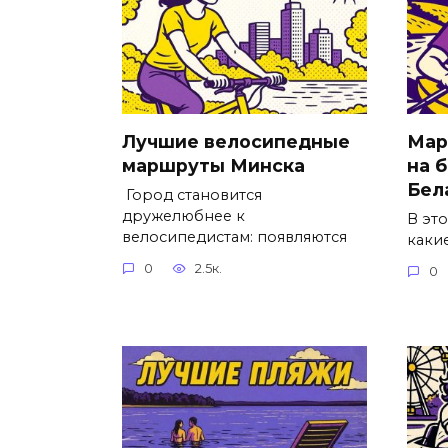
Лучшие велосипедные
Мар
маршруты Минска
на 
Бел
Город становится
дружелюбнее к
В это
велосипедистам: появляются
каки
0
2.5к.
0