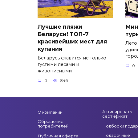
Лучшие пляжи
Мин
Беларуси! ТОП-7
тур
красивейших мест для
Лето
купания
удив
горо
Беларусь славится не только
густыми лесами и
0
живописными
0
846
Активировать
О компании
сертификат
Обращение
потребителей
Подборки подар
Подарочные
Публичная оферта