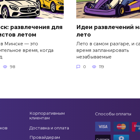
ск: развлечения для
Идеи развлечений н
истов летом
лето
 в Минске — это
Лето в самом разгаре, и с
ительное время, когда
время запланировать
д
незабываемые
98
0
119
Корпоративным
Способы оплаты
клиентам
ков
Доставка и оплата
Провайдерам