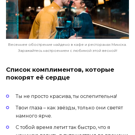
Весеннее обострение найдено в кафе и ресторанах Минска.
Заражайтесь настроением с любимой этой весной!
Список комплиментов, которые
покорят её сердце
Ты не просто красива, ты ослепительна!
Твои глаза – как звёзды, только они светят
намного ярче.
С тобой время летит так быстро, что я