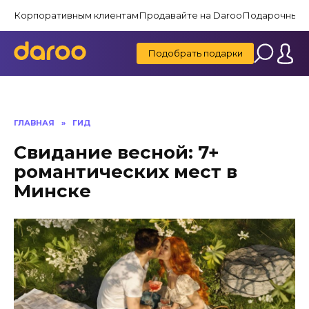
Перейти
Корпоративным клиентам
Продавайте на Daroo
Подарочные 
к
содержанию
Подобрать подарки
ГЛАВНАЯ
»
ГИД
Свидание весной: 7+
романтических мест в
Минске