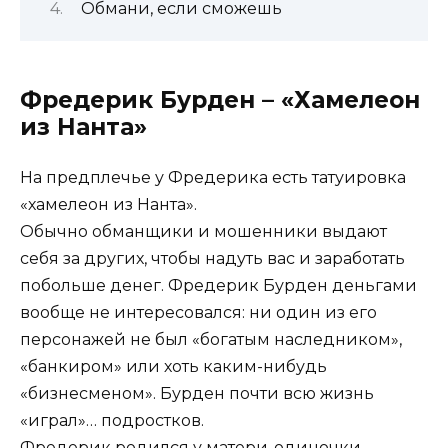
Обмани, если сможешь
Фредерик Бурден – «Хамелеон
из Нанта»
На предплечье у Фредерика есть татуировка
«хамелеон из Нанта».
Обычно обманщики и мошенники выдают
себя за других, чтобы надуть вас и заработать
побольше денег. Фредерик Бурден деньгами
вообще не интересовался: ни один из его
персонажей не был «богатым наследником»,
«банкиром» или хоть каким-нибудь
«бизнесменом». Бурден почти всю жизнь
«играл»… подростков.
Фредерик родился у матери-одиночки,