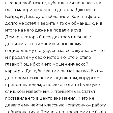
в канадской газете, публикация попалась на
глаза матери реального доктора Джозефа
Кайра, и Демару разоблачили. Хотя на флоте
долго не хотели верить, что он обманщик, и в
итоге на него даже не подали в суд.
Демара, который всегда стремился не к
деньгам, а к вниманию и высокому
социальному статусу, связался с журналом Life
и продал ему свою историю. Это и стало
главной ошибкой его мошеннической
карьеры. До публикации он мог легко «быть»
доктором психологии, адвокатом, хирургом,
преподавателем, а после его лицо было уже
слишком известным и приметным. Статья
поставила его в центр внимания, и это не
давало ему найти классную «статусную» работу
– образования у Демары по-прежнему не было.