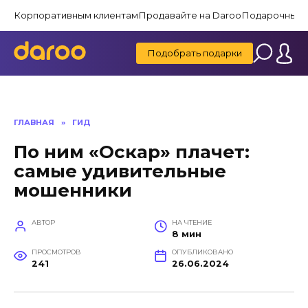
Перейти
Корпоративным клиентам
Продавайте на Daroo
Подарочные 
к
содержанию
Подобрать подарки
ГЛАВНАЯ
»
ГИД
По ним «Оскар» плачет:
самые удивительные
мошенники
АВТОР
НА ЧТЕНИЕ
8 мин
ПРОСМОТРОВ
ОПУБЛИКОВАНО
241
26.06.2024