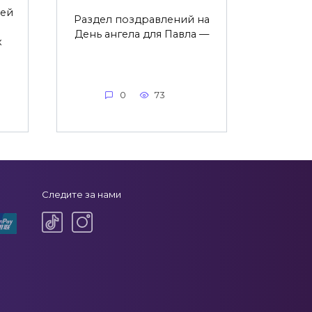
зей
Раздел поздравлений на
День ангела для Павла —
х
0
73
Следите за нами