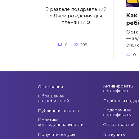
В разделе поздравлений
Как
с Днем рождения для
племянника
реб
Орга
— зад
стал
0
299
0
Активировать
О компании
сертификат
Обращение
потребителей
Подборки подар
Подарочные
Публичная оферта
сертификаты
Политика
конфиденциальности
Оплата картой
Получить бонусы
Где купить