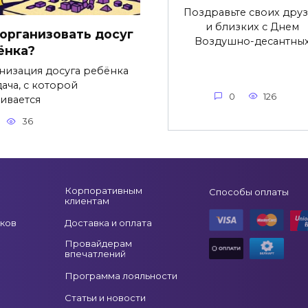
Поздравьте своих дру
и близких с Днем
 организовать досуг
Воздушно-десантны
ёнка?
низация досуга ребёнка
ача, с которой
0
126
кивается
36
Корпоративным
Способы оплаты
клиентам
ков
Доставка и оплата
Провайдерам
впечатлений
Программа лояльности
Статьи и новости