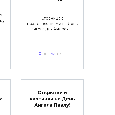
то
Страница с
ому
поздравлениями на День
ангела для Андрея —
0
63
Открытки и
ь
картинки на День
Ангела Павлу!