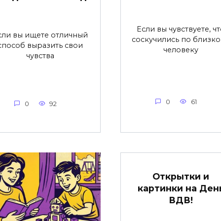
Если вы чувствуете, ч
сли вы ищете отличный
соскучились по близк
способ выразить свои
человеку
чувства
0
61
0
92
Открытки и
картинки на Ден
ВДВ!