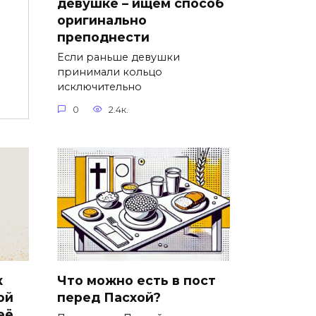
девушке – ищем способ
оригинально
преподнести
Если раньше девушки
принимали кольцо
исключительно
0
2.4к.
к
Что можно есть в пост
ой
перед Пасхой?
её