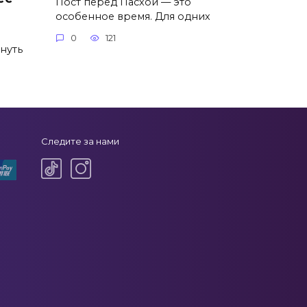
Пост перед Пасхой — это
особенное время. Для одних
0
121
нуть
Следите за нами