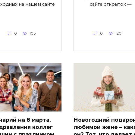
ходных на нашем сайте
сайте открыток —
0
105
0
120
нарий на 8 марта.
Новогодний подаро
дравления коллег
любимой жене – как
щин с праздником
он? Тот, что делает 