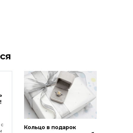
ся
ь
!
 с
Кольцо в подарок
м