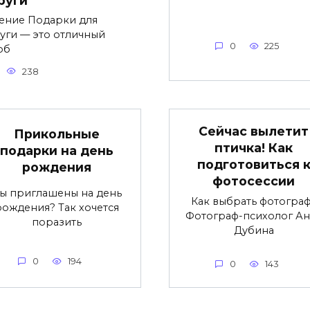
ение Подарки для
уги — это отличный
0
225
об
238
Сейчас вылетит
Прикольные
птичка! Как
подарки на день
подготовиться 
рождения
фотосессии
ы приглашены на день
Как выбрать фотогра
рождения? Так хочется
Фотограф-психолог Ан
поразить
Дубина
0
194
0
143