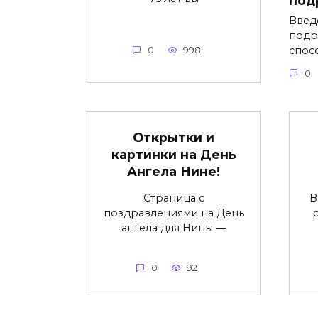
Введ
подр
спос
0
998
0
Открытки и
картинки на День
Ангела Нине!
Страница с
В
поздравлениями на День
ангела для Нины —
0
92