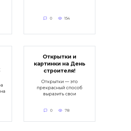
0
154
Открытки и
картинки на День
к
строителя!
Открытки — это
фа
прекрасный способ
на
выразить свои
0
78