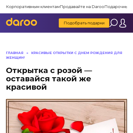
Перейти
Корпоративным клиентам
Продавайте на Daroo
Подарочные 
к
содержанию
Подобрать подарки
ГЛАВНАЯ
»
КРАСИВЫЕ ОТКРЫТКИ C ДНЕМ РОЖДЕНИЯ ДЛЯ
ЖЕНЩИН!
Открытка с розой —
оставайся такой же
красивой