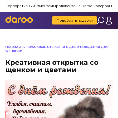
Перейти
Корпоративным клиентам
Продавайте на Daroo
Подарочные 
к
содержанию
Подобрать подарки
ГЛАВНАЯ
»
КРАСИВЫЕ ОТКРЫТКИ C ДНЕМ РОЖДЕНИЯ ДЛЯ
ЖЕНЩИН!
Креативная открытка со
щенком и цветами