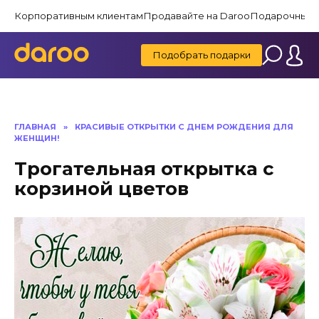
Перейти
Корпоративным клиентам
Продавайте на Daroo
Подарочные 
к
содержанию
Подобрать подарки
ГЛАВНАЯ
»
КРАСИВЫЕ ОТКРЫТКИ C ДНЕМ РОЖДЕНИЯ ДЛЯ
ЖЕНЩИН!
Трогательная открытка с
корзиной цветов