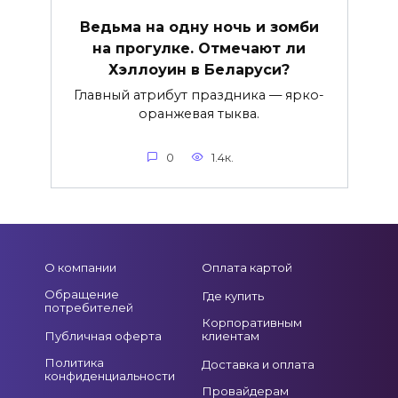
Ведьма на одну ночь и зомби
на прогулке. Отмечают ли
Хэллоуин в Беларуси?
Главный атрибут праздника — ярко-
оранжевая тыква.
0
1.4к.
О компании
Оплата картой
Обращение
Где купить
потребителей
Корпоративным
Публичная оферта
клиентам
Политика
Доставка и оплата
конфиденциальности
Провайдерам