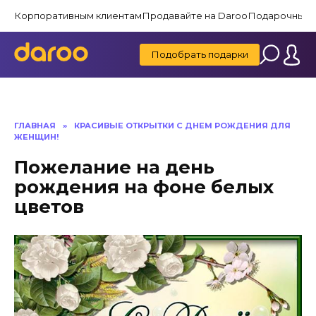
Перейти
Корпоративным клиентам
Продавайте на Daroo
Подарочные 
к
содержанию
Подобрать подарки
ГЛАВНАЯ
»
КРАСИВЫЕ ОТКРЫТКИ C ДНЕМ РОЖДЕНИЯ ДЛЯ
ЖЕНЩИН!
Пожелание на день
рождения на фоне белых
цветов