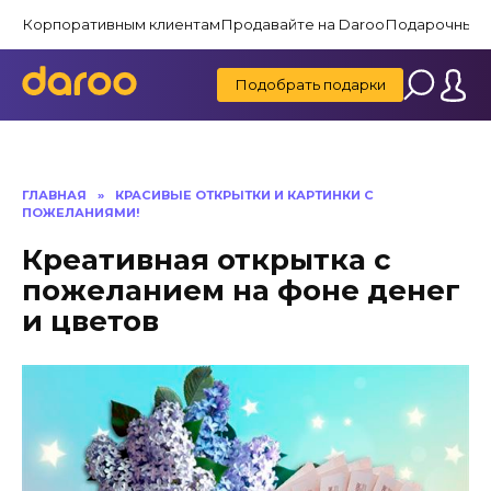
Перейти
Корпоративным клиентам
Продавайте на Daroo
Подарочные 
к
содержанию
Подобрать подарки
ГЛАВНАЯ
»
КРАСИВЫЕ ОТКРЫТКИ И КАРТИНКИ C
ПОЖЕЛАНИЯМИ!
Креативная открытка с
пожеланием на фоне денег
и цветов