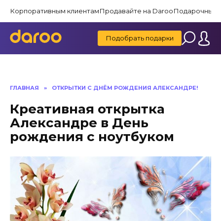
Перейти
Корпоративным клиентам
Продавайте на Daroo
Подарочные 
к
содержанию
Подобрать подарки
ГЛАВНАЯ
»
ОТКРЫТКИ С ДНЁМ РОЖДЕНИЯ АЛЕКСАНДРЕ!
Креативная открытка
Александре в День
рождения с ноутбуком