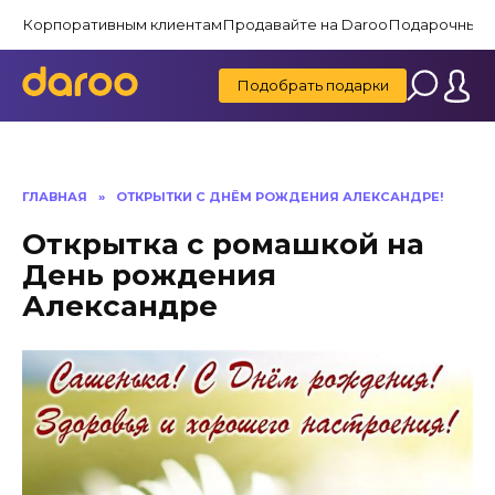
Перейти
Корпоративным клиентам
Продавайте на Daroo
Подарочные 
к
содержанию
Подобрать подарки
ГЛАВНАЯ
»
ОТКРЫТКИ С ДНЁМ РОЖДЕНИЯ АЛЕКСАНДРЕ!
Открытка с ромашкой на
День рождения
Александре