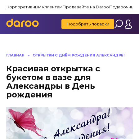
Перейти
Корпоративным клиентам
Продавайте на Daroo
Подарочные 
к
содержанию
Подобрать подарки
ГЛАВНАЯ
»
ОТКРЫТКИ С ДНЁМ РОЖДЕНИЯ АЛЕКСАНДРЕ!
Красивая открытка с
букетом в вазе для
Александры в День
рождения