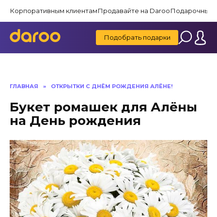
Перейти
Корпоративным клиентам
Продавайте на Daroo
Подарочные 
к
содержанию
Подобрать подарки
ГЛАВНАЯ
»
ОТКРЫТКИ С ДНЁМ РОЖДЕНИЯ АЛЁНЕ!
Букет ромашек для Алёны
на День рождения