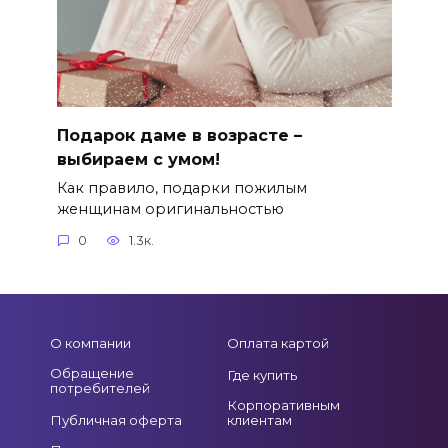
Подарок даме в возрасте –
выбираем с умом!
Как правило, подарки пожилым
женщинам оригинальностью
0
1.3к.
О компании
Оплата картой
Обращение
Где купить
потребителей
Корпоративным
Публичная оферта
клиентам