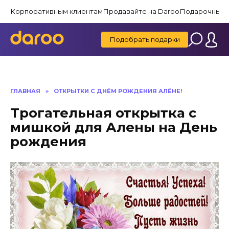
Перейти
Корпоративным клиентам
Продавайте на Daroo
Подарочные 
к
содержанию
Подобрать подарки
ГЛАВНАЯ
»
ОТКРЫТКИ С ДНЁМ РОЖДЕНИЯ АЛЁНЕ!
Трогательная открытка с
мишкой для Алены на День
рождения