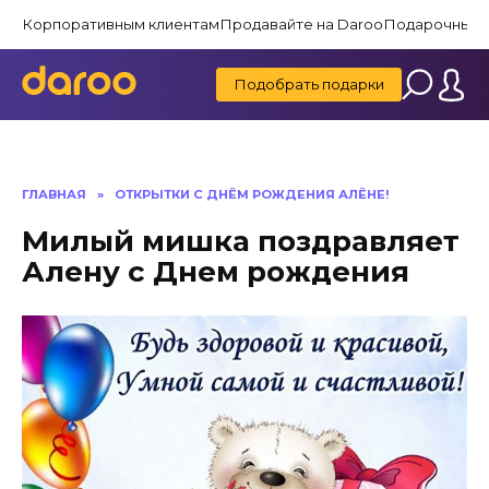
Перейти
Корпоративным клиентам
Продавайте на Daroo
Подарочные 
к
содержанию
Подобрать подарки
ГЛАВНАЯ
»
ОТКРЫТКИ С ДНЁМ РОЖДЕНИЯ АЛЁНЕ!
Милый мишка поздравляет
Алену с Днем рождения