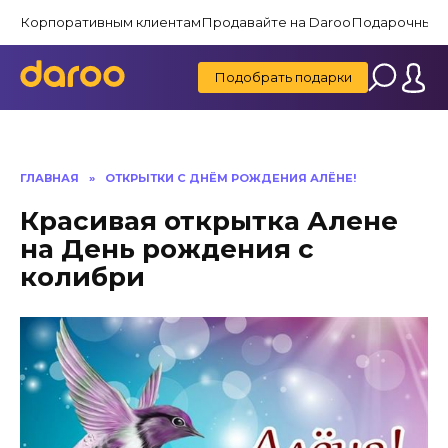
Перейти
Корпоративным клиентам
Продавайте на Daroo
Подарочные 
к
содержанию
Подобрать подарки
ГЛАВНАЯ
»
ОТКРЫТКИ С ДНЁМ РОЖДЕНИЯ АЛЁНЕ!
Красивая открытка Алене
на День рождения с
колибри