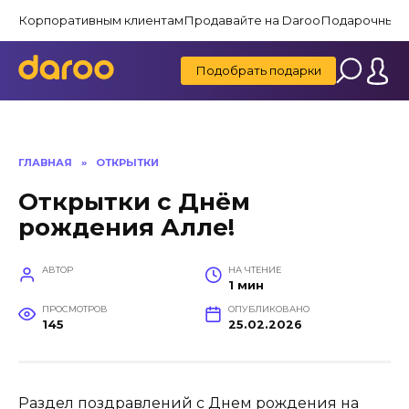
Перейти
Корпоративным клиентам
Продавайте на Daroo
Подарочные 
к
содержанию
Подобрать подарки
ГЛАВНАЯ
»
ОТКРЫТКИ
Открытки с Днём
рождения Алле!
АВТОР
НА ЧТЕНИЕ
1 мин
ПРОСМОТРОВ
ОПУБЛИКОВАНО
145
25.02.2026
Раздел поздравлений с Днем рождения на