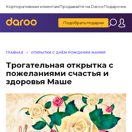
Перейти
Корпоративным клиентам
Продавайте на Daroo
Подарочные 
к
содержанию
Подобрать подарки
ГЛАВНАЯ
»
ОТКРЫТКИ С ДНЁМ РОЖДЕНИЯ МАРИИ!
Трогательная открытка с
пожеланиями счастья и
здоровья Маше