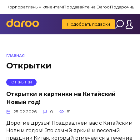
Перейти
Корпоративным клиентам
Продавайте на Daroo
Подарочные 
к
содержанию
Подобрать подарки
ГЛАВНАЯ
Открытки
ОТКРЫТКИ
Открытки и картинки на Китайский
Новый год!
25.02.2026
0
81
Дорогие друзья! Поздравляем вас с Китайским
Новым годом! Это самый яркий и веселый
праздник Китая, который отмечается в течение