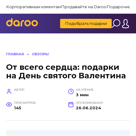
Перейти
Корпоративным клиентам
Продавайте на Daroo
Подарочные 
к
содержанию
Подобрать подарки
ГЛАВНАЯ
»
ОБЗОРЫ
От всего сердца: подарки
на День святого Валентина
АВТОР
НА ЧТЕНИЕ
3 мин
ПРОСМОТРОВ
ОПУБЛИКОВАНО
145
26.06.2024