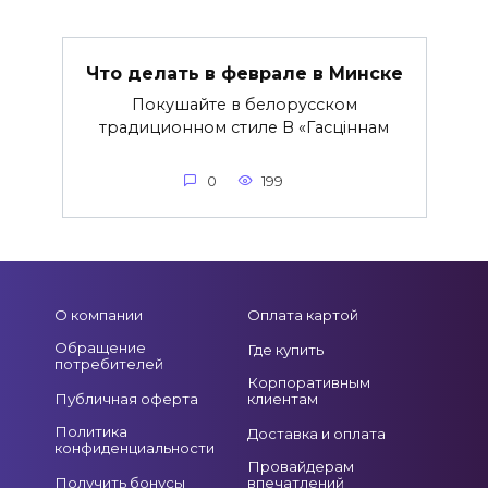
Что делать в феврале в Минске
Покушайте в белорусском
традиционном стиле В «Гасціннам
0
199
О компании
Оплата картой
Обращение
Где купить
потребителей
Корпоративным
Публичная оферта
клиентам
Политика
Доставка и оплата
конфиденциальности
Провайдерам
Получить бонусы
впечатлений