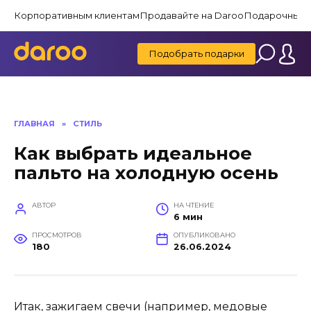
Перейти
Корпоративным клиентам
Продавайте на Daroo
Подарочные 
к
содержанию
Подобрать подарки
ГЛАВНАЯ
»
СТИЛЬ
Как выбрать идеальное
пальто на холодную осень
АВТОР
НА ЧТЕНИЕ
6 мин
ПРОСМОТРОВ
ОПУБЛИКОВАНО
180
26.06.2024
Итак, зажигаем свечи (например, медовые