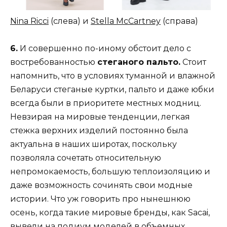
Nina Ricci
(слева) и
Stella McCartney
(справа)
6.
И совершенно по-иному обстоит дело с
востребованностью
стеганого пальто.
Стоит
напомнить, что в условиях туманной и влажной
Беларуси стеганые куртки, пальто и даже юбки
всегда были в приоритете местных модниц.
Невзирая на мировые тенденции, легкая
стежка верхних изделий постоянно была
актуальна в наших широтах, поскольку
позволяла сочетать относительную
непромокаемость, большую теплоизоляцию и
даже возможность сочинять свои модные
истории. Что уж говорить про нынешнюю
осень, когда такие мировые бренды, как Sacai,
вывели на подиум моделей в объемных