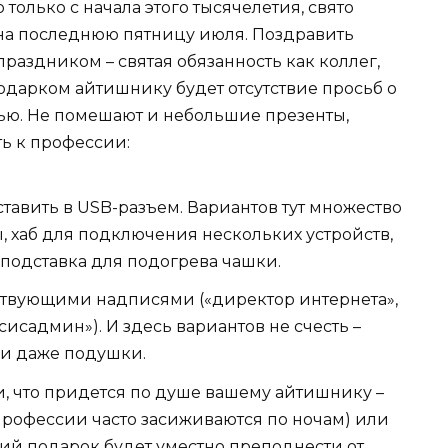
о только с начала этого тысячелетия, свято
на последнюю пятницу июля. Поздравить
аздником – святая обязанность как коллег,
подарком айтишнику будет отсутствие просьб о
тью. Не помешают и небольшие презенты,
ь к профессии:
тавить в USB-разъем. Вариантов тут множество
, хаб для подключения нескольких устройств,
 подставка для подогрева чашки.
ствующими надписями («директор интернета»,
исадмин»). И здесь вариантов не счесть –
и и даже подушки.
, что придется по душе вашему айтишнику –
профессии часто засиживаются по ночам) или
ий подарок будет уместно преподнести от