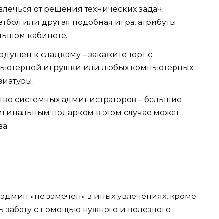
влечься от решения технических задач.
етбол или другая подобная игра, атрибуты
ольшом кабинете.
одушен к сладкому – закажите торт с
ьютерной игрушки или любых компьютерных
виатуры.
ство системных администраторов – большие
игинальным подарком в этом случае может
ва.
админ «не замечен» в иных увлечениях, кроме
ь заботу с помощью нужного и полезного