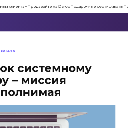
ным клиентам
Продавайте на Daroo
Подарочные сертификаты
П
 РАБОТА
ок системному
у – миссия
ыполнимая