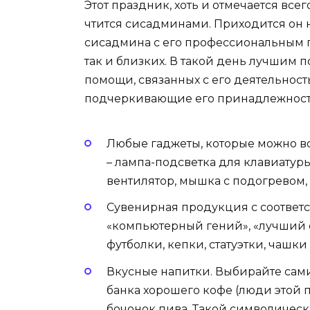
Этот праздник, хоть и отмечается всег
чтится сисадминами. Приходится он 
сисадмина с его профессиональным пр
так и близких. В такой день лучшим 
помощи, связанных с его деятельнос
подчеркивающие его принадлежност
Любые гаджеты, которые можно вс
– лампа-подсветка для клавиатуры
вентилятор, мышка с подогревом,
Сувенирная продукция с соответ
«компьютерный гений», «лучший с
футболки, кепки, статуэтки, чашк
Вкусные напитки. Выбирайте сами
банка хорошего кофе (люди этой 
бочонок пива. Такой символическ