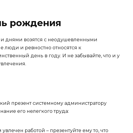
нь рождения
ыми днями возятся с неодушевленными
е люди и ревностно относятся к
ственный день в году. И не забывайте, что и у
увлечения.
ский презент системному администратору
ание его нелегкого труда:
увлечен работой – презентуйте ему то, что