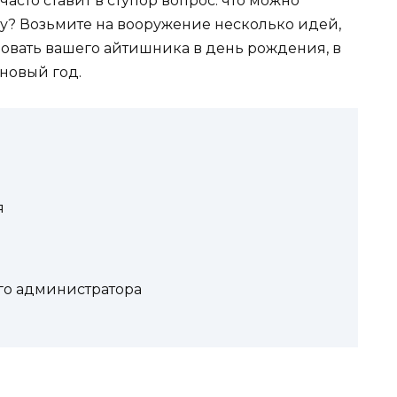
часто ставит в ступор вопрос: что можно
у? Возьмите на вооружение несколько идей,
довать вашего айтишника в день рождения, в
новый год.
я
го администратора