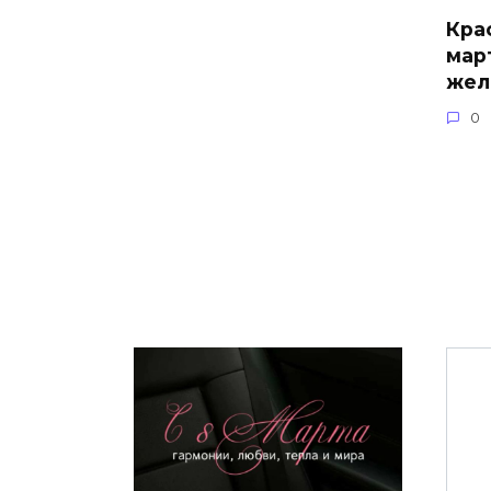
Кра
мар
жел
0