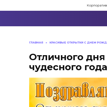
Перейти
Корпоратив
к
содержанию
ГЛАВНАЯ
»
КРАСИВЫЕ ОТКРЫТКИ C ДНЕМ РОЖД
Отличного дня
чудесного год