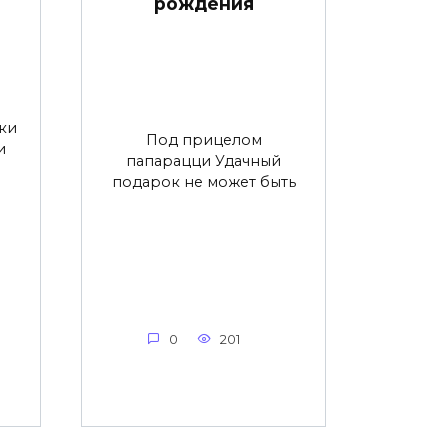
рождения
ки
Под прицелом
и
папарацци Удачный
подарок не может быть
0
201