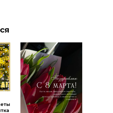
ся
веты
ытка