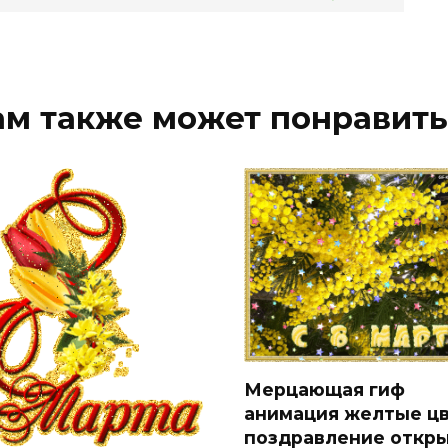
ам также может понравить
Мерцающая гиф
анимация желтые ц
поздравление откр