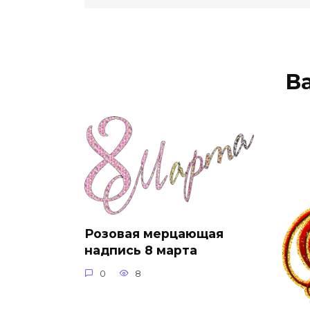
В
Розовая мерцающая
надпись 8 марта
0
8