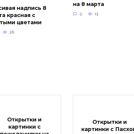
на 8 марта
сивая надпись 8
та красная с
0
13
тыми цветами
26
Открытки и
Открытки и
картинки с
картинки c Пасхо
пожеланиями на