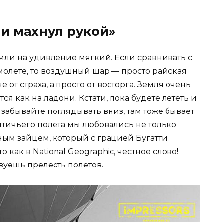
 и махнул рукой»
мли на удивление мягкий. Если сравнивать с
молете, то воздушный шар — просто райская
 от страха, а просто от восторга. Земля очень
ся как на ладони. Кстати, пока будете лететь и
 забывайте поглядывать вниз, там тоже бывает
 птичьего полета мы любовались не только
ым зайцем, который с грацией Бугатти
о как в National Geographic, честное слово!
вуешь прелесть полетов.