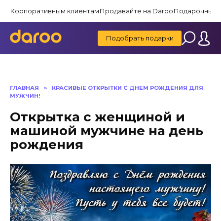
Перейти
Корпоративным клиентам
Продавайте на Daroo
Подарочные 
к
содержанию
Подобрать подарки
ГЛАВНАЯ
»
КРАСИВЫЕ ОТКРЫТКИ C ДНЕМ РОЖДЕНИЯ ДЛЯ
МУЖЧИН!
Открытка с женщиной и
машиной мужчине на день
рождения