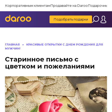
Перейти
Корпоративным клиентам
Продавайте на Daroo
Подарочные 
к
содержанию
Подобрать подарки
ГЛАВНАЯ
»
КРАСИВЫЕ ОТКРЫТКИ C ДНЕМ РОЖДЕНИЯ ДЛЯ
МУЖЧИН!
Старинное письмо с
цветком и пожеланиями