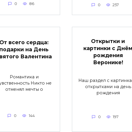
0
86
0
257
Открытки и
От всего сердца:
картинки с Днё
подарки на День
рождения
вятого Валентина
Веронике!
Романтика и
Наш раздел с картинк
увственность Никто не
открытками на день
отменял мечты о
рождения
0
144
0
197