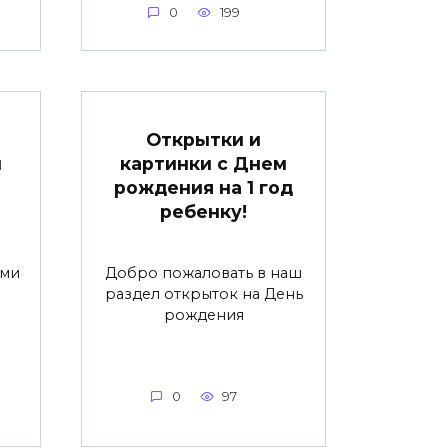
0
199
Открытки и
м
картинки с Днем
рождения на 1 год
ребенку!
ами
Добро пожаловать в наш
раздел открыток на День
рождения
0
97