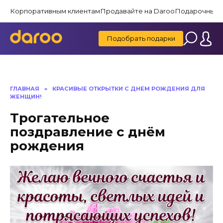
Перейти
Корпоративным клиентам
Продавайте на Daroo
Подарочные 
к
содержанию
Подобрать подарки
ГЛАВНАЯ
»
КРАСИВЫЕ ОТКРЫТКИ C ДНЕМ РОЖДЕНИЯ ДЛЯ
ЖЕНЩИН!
Трогательное
поздравление с днём
рождения