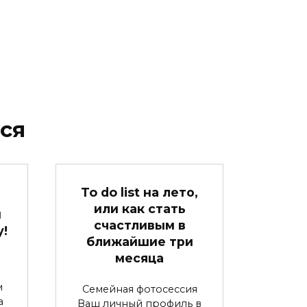
ся
To do list на лето,
или как стать
м
счастливым в
!
ближайшие три
месяца
м
Семейная фотосессия
а
Ваш личный профиль в