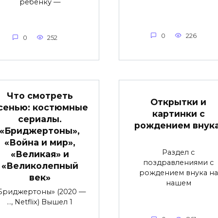
ребенку —
0
226
0
252
Что смотреть
Открытки и
сенью: костюмные
картинки с
сериалы.
рождением внука
«Бриджертоны»,
«Война и мир»,
Раздел с
«Великая» и
поздравлениями с
«Великолепный
рождением внука на
век»
нашем
Бриджертоны» (2020 —
…, Netflix) Вышел 1