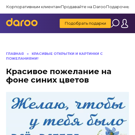
Перейти
Корпоративным клиентам
Продавайте на Daroo
Подарочные 
к
содержанию
Подобрать подарки
ГЛАВНАЯ
»
КРАСИВЫЕ ОТКРЫТКИ И КАРТИНКИ C
ПОЖЕЛАНИЯМИ!
Красивое пожелание на
фоне синих цветов