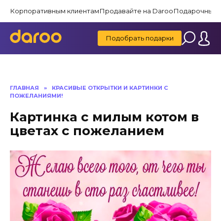
Перейти
Корпоративным клиентам
Продавайте на Daroo
Подарочные 
к
содержанию
Подобрать подарки
ГЛАВНАЯ
»
КРАСИВЫЕ ОТКРЫТКИ И КАРТИНКИ C
ПОЖЕЛАНИЯМИ!
Картинка с милым котом в
цветах с пожеланием