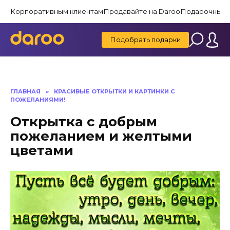
Перейти
Корпоративным клиентам
Продавайте на Daroo
Подарочные 
к
содержанию
Подобрать подарки
ГЛАВНАЯ
»
КРАСИВЫЕ ОТКРЫТКИ И КАРТИНКИ C
ПОЖЕЛАНИЯМИ!
Открытка с добрым
пожеланием и желтыми
цветами