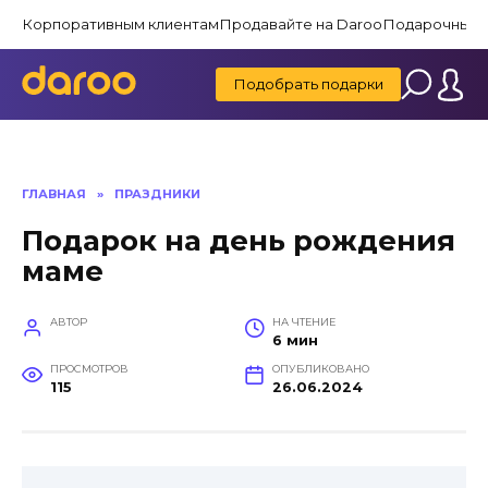
Перейти
Корпоративным клиентам
Продавайте на Daroo
Подарочные 
к
содержанию
Подобрать подарки
ГЛАВНАЯ
»
ПРАЗДНИКИ
Подарок на день рождения
маме
АВТОР
НА ЧТЕНИЕ
6 мин
ПРОСМОТРОВ
ОПУБЛИКОВАНО
115
26.06.2024