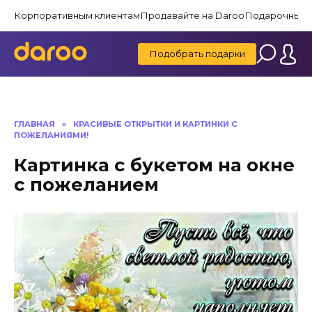
Перейти
Корпоративным клиентам
Продавайте на Daroo
Подарочные 
к
содержанию
Подобрать подарки
ГЛАВНАЯ
»
КРАСИВЫЕ ОТКРЫТКИ И КАРТИНКИ C
ПОЖЕЛАНИЯМИ!
Картинка с букетом на окне
с пожеланием