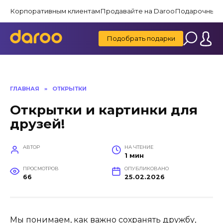
Перейти
Корпоративным клиентам
Продавайте на Daroo
Подарочные 
к
содержанию
Подобрать подарки
ГЛАВНАЯ
»
ОТКРЫТКИ
Открытки и картинки для
друзей!
АВТОР
НА ЧТЕНИЕ
1 мин
ПРОСМОТРОВ
ОПУБЛИКОВАНО
66
25.02.2026
Мы понимаем, как важно сохранять дружбу,