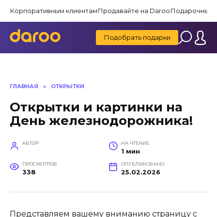
Перейти
Корпоративным клиентам
Продавайте на Daroo
Подарочные 
к
содержанию
Подобрать подарки
ГЛАВНАЯ
»
ОТКРЫТКИ
Открытки и картинки на
День железнодорожника!
АВТОР
НА ЧТЕНИЕ
1 мин
ПРОСМОТРОВ
ОПУБЛИКОВАНО
338
25.02.2026
Представляем вашему вниманию страницу с