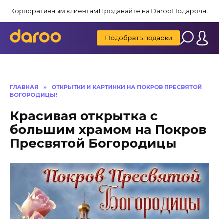
Перейти
Корпоративным клиентам
Продавайте на Daroo
Подарочные 
к
содержанию
Подобрать подарки
ГЛАВНАЯ
»
ОТКРЫТКИ И КАРТИНКИ НА ПОКРОВ ПРЕСВЯТОЙ
БОГОРОДИЦЫ!
Красивая открытка с
большим храмом на Покров
Пресвятой Богородицы