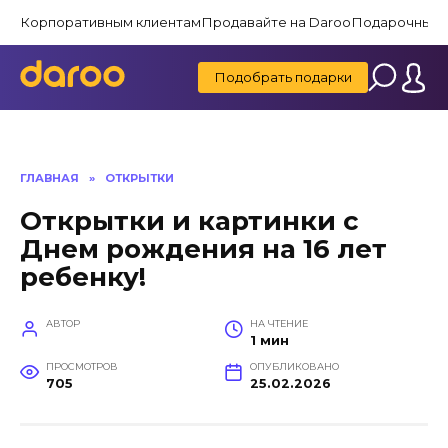
Перейти
Корпоративным клиентам
Продавайте на Daroo
Подарочные 
к
содержанию
Подобрать подарки
ГЛАВНАЯ
»
ОТКРЫТКИ
Открытки и картинки с
Днем рождения на 16 лет
ребенку!
АВТОР
НА ЧТЕНИЕ
1 мин
ПРОСМОТРОВ
ОПУБЛИКОВАНО
705
25.02.2026