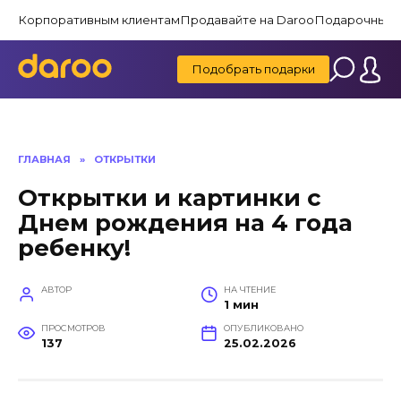
Перейти
Корпоративным клиентам
Продавайте на Daroo
Подарочные 
к
содержанию
Подобрать подарки
ГЛАВНАЯ
»
ОТКРЫТКИ
Открытки и картинки с
Днем рождения на 4 года
ребенку!
АВТОР
НА ЧТЕНИЕ
1 мин
ПРОСМОТРОВ
ОПУБЛИКОВАНО
137
25.02.2026