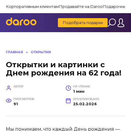
Перейти
Корпоративным клиентам
Продавайте на Daroo
Подарочные 
к
содержанию
Подобрать подарки
ГЛАВНАЯ
»
ОТКРЫТКИ
Открытки и картинки с
Днем рождения на 62 года!
АВТОР
НА ЧТЕНИЕ
1 мин
ПРОСМОТРОВ
ОПУБЛИКОВАНО
91
25.02.2026
Мы понимаем, что каждый День рождения —