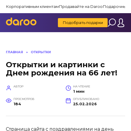
Перейти
Корпоративным клиентам
Продавайте на Daroo
Подарочные 
к
содержанию
Подобрать подарки
ГЛАВНАЯ
»
ОТКРЫТКИ
Открытки и картинки с
Днем рождения на 66 лет!
АВТОР
НА ЧТЕНИЕ
1 мин
ПРОСМОТРОВ
ОПУБЛИКОВАНО
184
25.02.2026
Страница сайта с поздравлениями на день