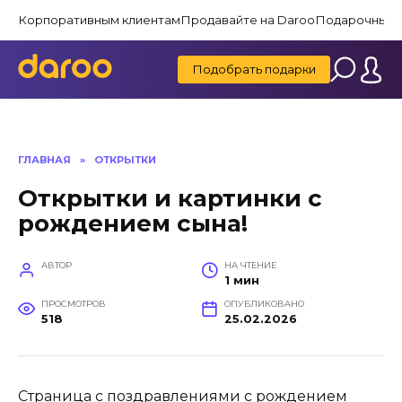
Перейти
Корпоративным клиентам
Продавайте на Daroo
Подарочные 
к
содержанию
Подобрать подарки
ГЛАВНАЯ
»
ОТКРЫТКИ
Открытки и картинки с
рождением сына!
АВТОР
НА ЧТЕНИЕ
1 мин
ПРОСМОТРОВ
ОПУБЛИКОВАНО
518
25.02.2026
Страница с поздравлениями с рождением