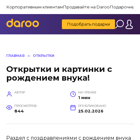
Перейти
Корпоративным клиентам
Продавайте на Daroo
Подарочные 
к
содержанию
Подобрать подарки
ГЛАВНАЯ
»
ОТКРЫТКИ
Открытки и картинки с
рождением внука!
АВТОР
НА ЧТЕНИЕ
1 мин
ПРОСМОТРОВ
ОПУБЛИКОВАНО
844
25.02.2026
Раздел с поздравлениями с рождением внука