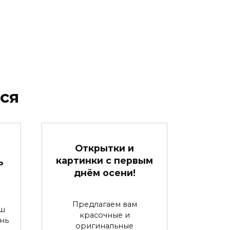
ся
Открытки и
картинки с первым
ь
днём осени!
Предлагаем вам
аш
красочные и
нь
оригинальные