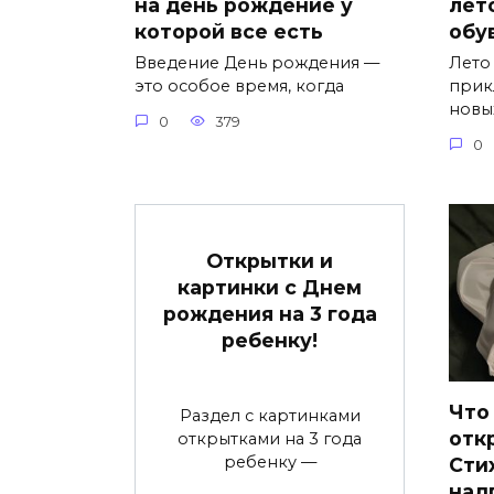
на день рождение у
лет
которой все есть
обу
Введение День рождения —
Лето
это особое время, когда
прик
новы
0
379
0
Открытки и
картинки с Днем
рождения на 3 года
ребенку!
Что
Раздел с картинками
отк
открытками на 3 года
ребенку —
Сти
над