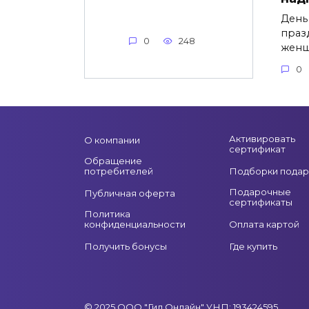
День
праз
0
248
жен
0
Активировать
О компании
сертификат
Обращение
потребителей
Подборки подар
Подарочные
Публичная оферта
сертификаты
Политика
конфиденциальности
Оплата картой
Получить бонусы
Где купить
© 2025 ООО "Гид Онлайн" УНП: 193424595