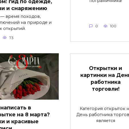
пограничника!
ом: гид по одежде,
ви и снаряжению
 — время походов,
лючений на природе и
0
100
х открытий.
73
Открытки и
картинки на Ден
работника
торговли!
 написать в
Категория открыток н
рытке на 8 марта?
День работника торго
является
хи и красивые
писи