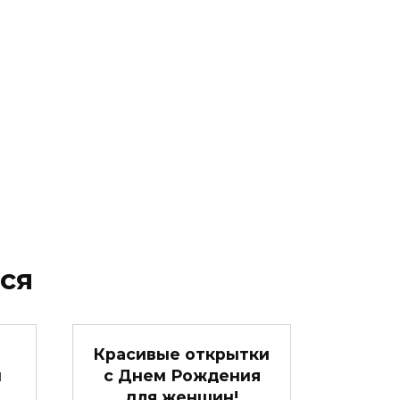
ся
Красивые открытки
м
c Днем Рождения
для женщин!