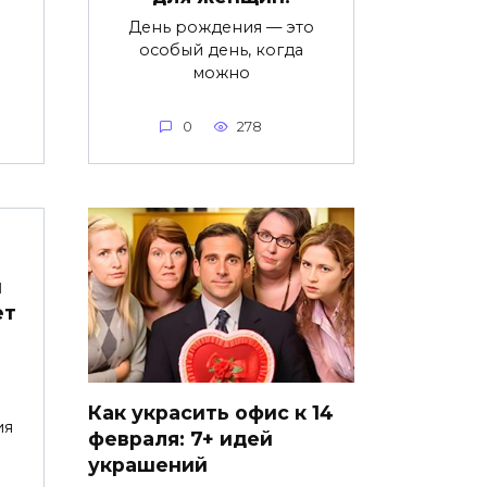
День рождения — это
особый день, когда
можно
0
278
м
ет
Как украсить офис к 14
ия
февраля: 7+ идей
украшений