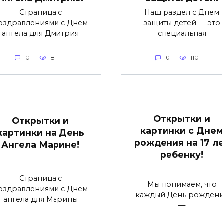
Страница с
Наш раздел с Днем
оздравлениями с Днем
защиты детей — это
ангела для Дмитрия
специальная
0
81
0
110
Открытки и
Открытки и
картинки с Дне
картинки на День
рождения на 17 л
Ангела Марине!
ребенку!
Страница с
Мы понимаем, что
оздравлениями с Днем
каждый День рожден
ангела для Марины
—