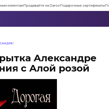
ным клиентам
Продавайте на Daroo
Подарочные сертификаты
П
САНДРЕ!
рытка Александре
ния с Алой розой